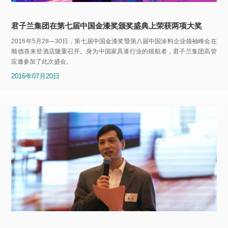
君子兰集团在第七届中国金漆奖颁奖盛典上荣获两项大奖
2016年5月28—30日，第七届中国金漆奖暨第八届中国涂料企业领袖峰会在
顺德喜来登酒店隆重召开。身为中国家具漆行业的领航者，君子兰集团高管
应邀参加了此次盛会。
2016年07月20日