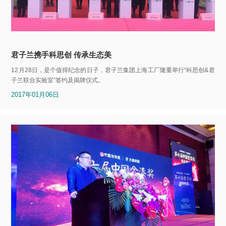
君子兰携手科思创 传承生态美
12月28日，是个值得纪念的日子，君子兰集团上海工厂隆重举行“科思创&君
子兰联合实验室”签约及揭牌仪式。
2017年01月06日