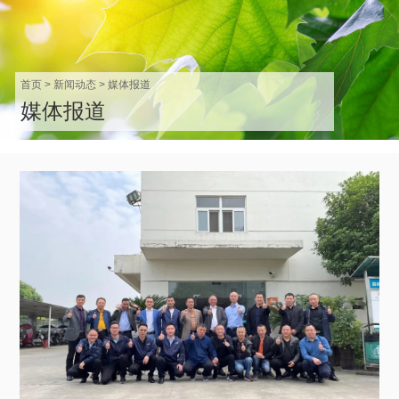
首页
>
新闻动态
>
媒体报道
媒体报道