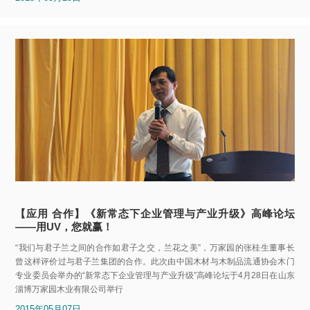
【应用 合作】《新常态下企业管理与产业升级》高峰论坛
——用UV，您就赢！
“我们与君子兰之间的合作如君子之交，兰花之美”，万家园的张桂生董事长
曾这样评价过与君子兰集团的合作。此次由中国木材与木制品流通协会木门
专业委员会举办的“新常态下企业管理与产业升级”高峰论坛于4月28日在山东
淄博万家园木业有限公司举行
2015年05月07日