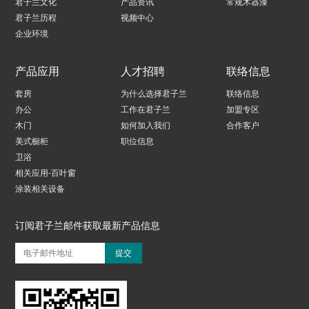
君子兰文化
产品资讯
常规木器漆
君子兰历程
视频中心
企业环境
产品应用
人才招聘
联络信息
套房
为什么选择君子兰
联络信息
办公
工作在君子兰
加盟专区
木门
如何加入我们
合作客户
美式橱柜
职位信息
卫浴
相关应用-百叶窗
涂装相关设备
订阅君子兰邮件获取最新产品信息