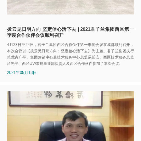
拨云见日明方向 坚定信心活下去 | 2021君子兰集团西区第一
季度合作伙伴会议顺利召开
4月23日至24日，君子兰集团西区合作伙伴第一季度会议在成都顺利召开，
本次会议以【拨云见日明方向；坚定信心活下去】为主题。君子兰集团执行
总裁肖广平、集团营销中心兼技术服务中心总监易延安、西区技术服务总监
吕先平、西区UV/常规事业部负责人及西区合作伙伴参加了本次会议。
2021年05月13日