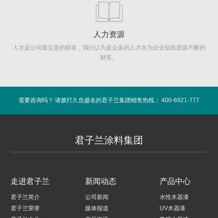
人力资源
人才是公司最宝贵的财富，我们认为是众多的人才在为企业创造源源不断的
财富。
需要咨询吗？ 请拨打久负盛名的君子兰集团销售热线： 400-6921-777
君子兰涂料集团
走进君子兰
新闻动态
产品中心
君子兰简介
公司新闻
水性木器漆
君子兰荣誉
媒体报道
UV木器漆