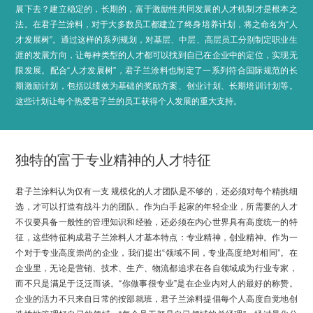
展下去？建立稳定的，长期的，富于激励性共同发展的人才机制才是根本之
法。在君子兰涂料，对于大多数员工都建立了终身培养计划，将之命名为“人
才发展树”。通过这样的系列规划，对基层、中层、高层员工分别制定职业生
涯的发展方向，让每种类型的人才都可以找到自已在企业中的定位，实现无
限发展。配合“人才发展树”，君子兰涂料也制定了一系列符合国际规范的长
期激励计划，包括以绩效为基础的奖励方案、创业计划、长期培训计划等。
这些计划让每个热爱君子兰的员工获得个人发展的重大支持。
独特的富于专业精神的人才特征
君子兰涂料认为仅有一支 规模化的人才团队是不够的，还必须对每个精挑细
选，才可以打造有战斗力的团队。作为白手起家的年轻企业，所需要的人才
不仅要具备一般性的管理知识和经验，还必须在内心世界具有高度统一的特
征，这些特征构成君子兰涂料人才基本特点：专业精神，创业精神。作为一
个对于专业高度崇尚的企业，我们提出“领域不同，专业高度绝对相同”。在
企业里，无论是营销、技术、生产、物流都追求在各自领域成为行业专家，
而不只是满足于泛泛而谈。“你做事很专业”是在企业内对人的最好的称赞。
企业的活力不只来自日常的按部就班，君子兰涂料提倡每个人高度自觉地创