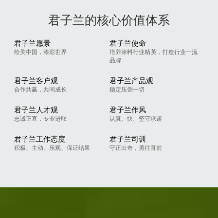
君子兰的核心价值体系
君子兰愿景
君子兰使命
绘美中国，漆彩世界
培养涂料行业精英，打造行业一流
品牌
君子兰客户观
君子兰产品观
合作共赢，共同成长
稳定压倒一切
君子兰人才观
君子兰作风
忠诚正直，专业进取
认真、快、坚守承诺
君子兰工作态度
君子兰司训
积极、主动、乐观、保证结果
守正出奇，勇往直前