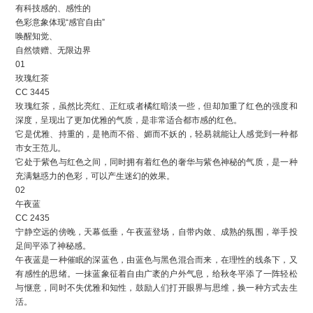
有科技感的、感性的
色彩意象体现“感官自由”
唤醒知觉、
自然馈赠、无限边界
01
玫瑰红茶
CC 3445
玫瑰红茶，虽然比亮红、正红或者橘红暗淡一些，但却加重了红色的强度和
深度，呈现出了更加优雅的气质，是非常适合都市感的红色。
它是优雅、持重的，是艳而不俗、媚而不妖的，轻易就能让人感觉到一种都
市女王范儿。
它处于紫色与红色之间，同时拥有着红色的奢华与紫色神秘的气质，是一种
充满魅惑力的色彩，可以产生迷幻的效果。
02
午夜蓝
CC 2435
宁静空远的傍晚，天幕低垂，午夜蓝登场，自带内敛、成熟的氛围，举手投
足间平添了神秘感。
午夜蓝是一种催眠的深蓝色，由蓝色与黑色混合而来，在理性的线条下，又
有感性的思绪。一抹蓝象征着自由广袤的户外气息，给秋冬平添了一阵轻松
与惬意，同时不失优雅和知性，鼓励人们打开眼界与思维，换一种方式去生
活。